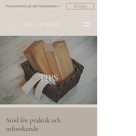
Blogg
Prenumerera på vårt Nyhetsbrev >
YOGA FOR LIFE
TIPS
Stöd för praktik och
utforskande