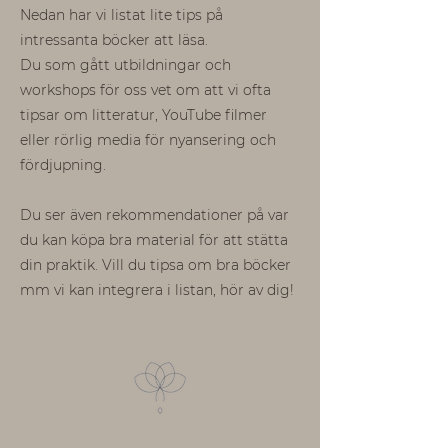
Nedan har vi listat lite tips på
intressanta böcker att läsa.
Du som gått utbildningar och
workshops för oss vet om att vi ofta
tipsar om litteratur, YouTube filmer
eller rörlig media för nyansering och
fördjupning.
Du ser även rekommendationer på var
du kan köpa bra material för att stätta
din praktik. Vill du tipsa om bra böcker
mm vi kan integrera i listan, hör av dig!