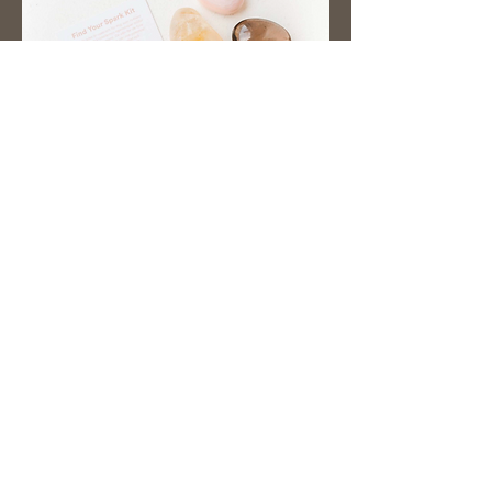
Oh La Moon-kristaller och stenar
Vi rekommenderar FIND YOUR SPARK
kit- ett perfekt kit för oss som önskar
stå mer i center av oss själva, leva mer
innerligt, stärka våra inre förmågor och
ta stegen mot ett friare liv. Med koden
ULRICA har du 15 % rabatt.
KÖP