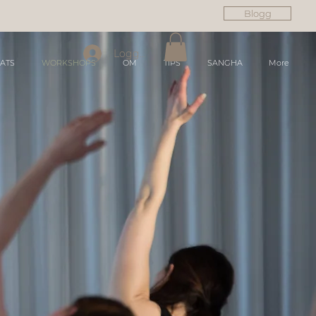
Blogg
Logga in
ATS
WORKSHOPS
OM
TIPS
SANGHA
More