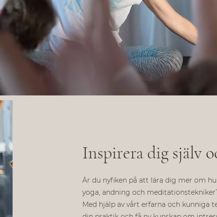
Inspirera dig själv o
Är du nyfiken på att lära dig mer om hu
yoga, andning och meditationstekniker
Med hjälp av vårt erfarna och kunniga t
din praktik och få ny kunskap om intres