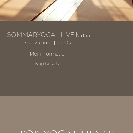
SOMMARYOGA - LIVE klass
sön 23 aug.
ZOOM
Mer information
Köp biljetter