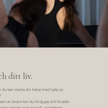
ch ditt liv.
r du kan stärka din hälsa med hjälp av
?
eam av lärare kan du fördjupa och förädla
santa ämnen som filosofi, yogateknik,