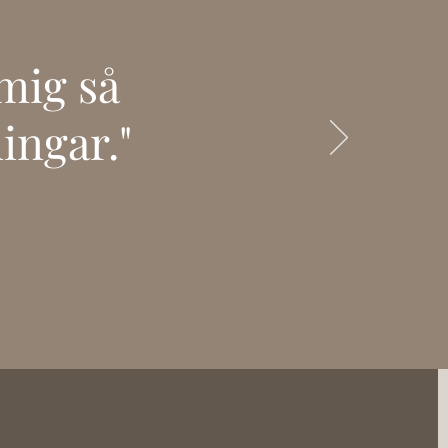
 mig så
ingar."