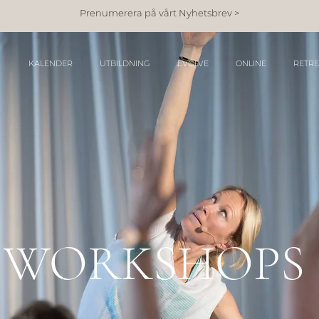
Prenumerera på vårt Nyhetsbrev >
KALENDER
UTBILDNING
EVOLVE
ONLINE
RETRE
WORKSHOPS