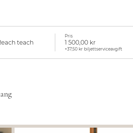
Pris
each teach
1 500,00 kr
+37,50 kr biljettserviceavgift
mang