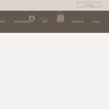
Blogg
Logga in
ATS
WORKSHOPS
OM
TIPS
SANGHA
More