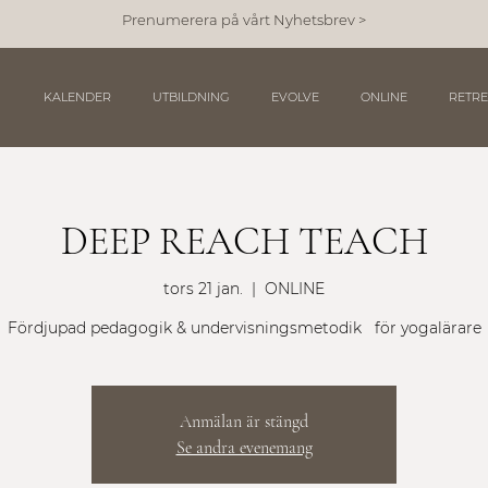
Prenumerera på vårt Nyhetsbrev >
KALENDER
UTBILDNING
EVOLVE
ONLINE
RETRE
DEEP REACH TEACH
tors 21 jan.
  |  
ONLINE
Fördjupad pedagogik & undervisningsmetodik för yogalärare
Anmälan är stängd
Se andra evenemang