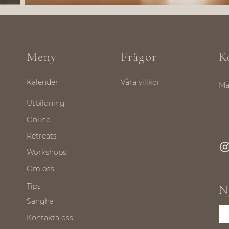
Meny
Frågor
K
Kalender
Våra villkor
Ma
Utbildning
Online
Retreats
Workshops
Om oss
Tips
N
Sangha
Kontakta oss