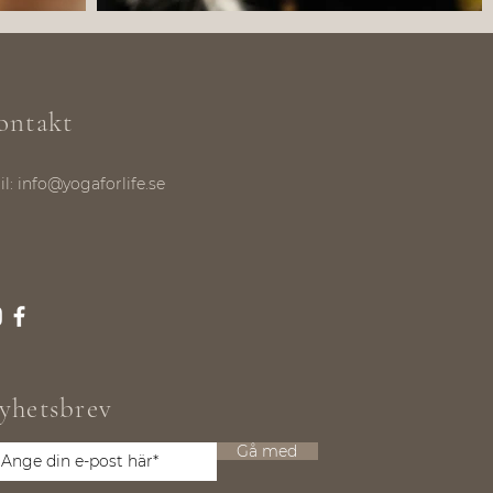
ontakt
il:
info@yogaforlife.se
yhetsbrev
Gå med