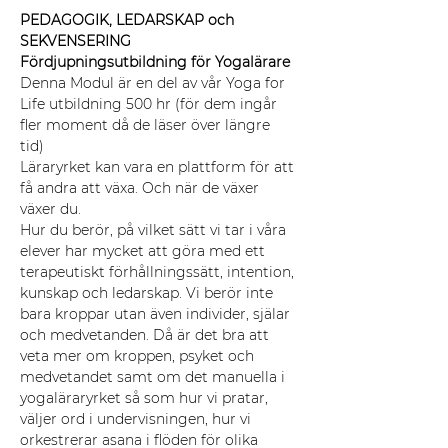
PEDAGOGIK, LEDARSKAP och 
SEKVENSERING
Fördjupningsutbildning för Yogalärare
Denna Modul är en del av vår Yoga for 
Life utbildning 500 hr (för dem ingår 
fler moment då de läser över längre 
tid) 
Läraryrket kan vara en plattform för att 
få andra att växa. Och när de växer 
växer du.
Hur du berör, på vilket sätt vi tar i våra 
elever har mycket att göra med ett 
terapeutiskt förhållningssätt, intention, 
kunskap och ledarskap. Vi berör inte 
bara kroppar utan även individer, själar 
och medvetanden. Då är det bra att 
veta mer om kroppen, psyket och 
medvetandet samt om det manuella i 
yogaläraryrket så som hur vi pratar, 
väljer ord i undervisningen, hur vi 
orkestrerar asana i flöden för olika 