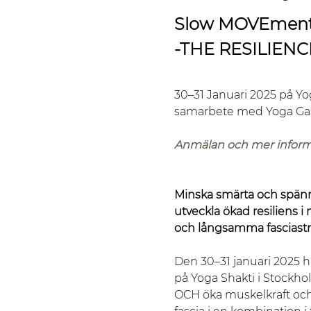
Slow MOVEment 
-THE RESILIENC
30–31 Januari 2025 på Yo
samarbete med Yoga Ga
Anmälan och mer inform
Minska smärta och spänni
utveckla ökad resiliens 
och långsamma fasciastrå
Den 30–31 januari 2025 h
på Yoga Shakti i Stockho
OCH öka muskelkraft och