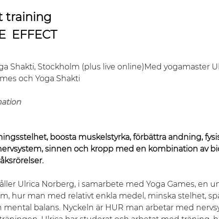
training
E  EFFECT
ga Shakti, Stockholm (plus live online)Med yogamaster Ul
mes och Yoga Shakti
ation
ngsstelhet, boosta muskelstyrka, förbättra andning, fys
i nervsystem, sinnen och kropp med en kombination av bi
ksrörelser.
åller Ulrica Norberg, i samarbete med Yoga Games, en u
lm, hur man med relativt enkla medel, minska stelhet, s
 mental balans. Nyckeln är HUR man arbetar med nervs