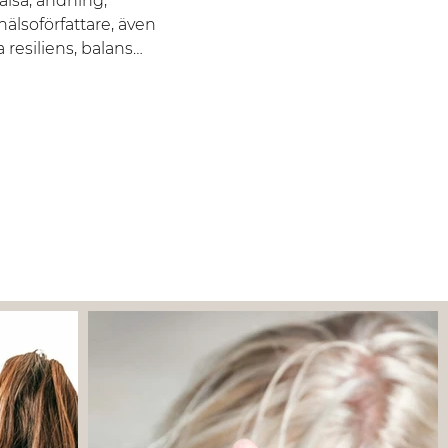
älsa, andning, 
älsoförfattare, även 
a resiliens, balans…