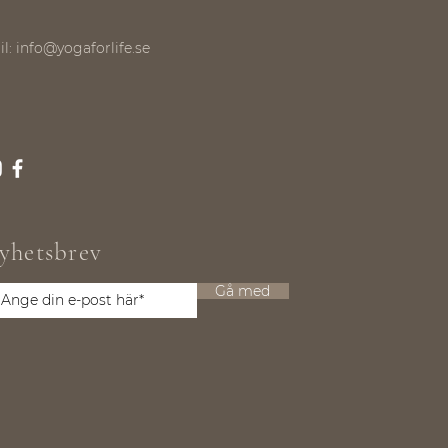
il:
info@yogaforlife.se
yhetsbrev
Gå med