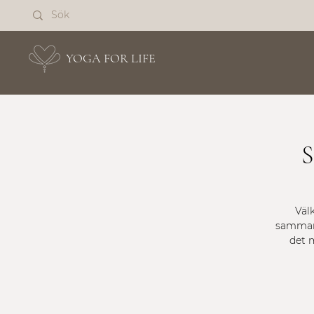
YOGA FOR LIFE
Väl
sammank
det 