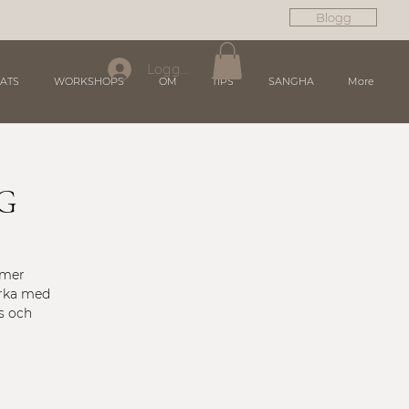
Blogg
Logga in
ATS
WORKSHOPS
OM
TIPS
SANGHA
More
G
 mer
arka med
s och