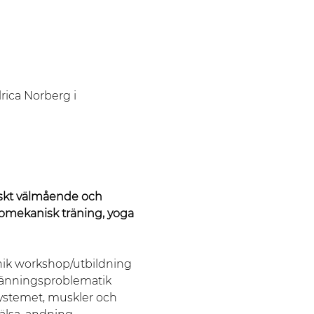
rica Norberg i 
iskt välmående och 
omekanisk träning, yoga 
nik workshop/utbildning 
pänningsproblematik 
ystemet, muskler och 