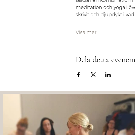
fascia i en kombination i
meditation och yoga i öve
skrivit och djupdykt i vad
Visa mer
Dela detta evene