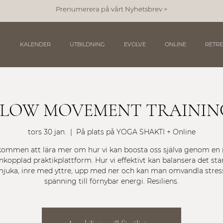
Prenumerera på vårt Nyhetsbrev >
KALENDER
UTBILDNING
EVOLVE
ONLINE
RETRE
SLOW MOVEMENT TRAININ
tors 30 jan.
  |  
På plats på YOGA SHAKTI + Online
kommen att lära mer om hur vi kan boosta oss själva genom en
opplad praktikplattform. Hur vi effektivt kan balansera det st
mjuka, inre med yttre, upp med ner och kan man omvandla stres
spänning till förnybar energi. Resiliens.