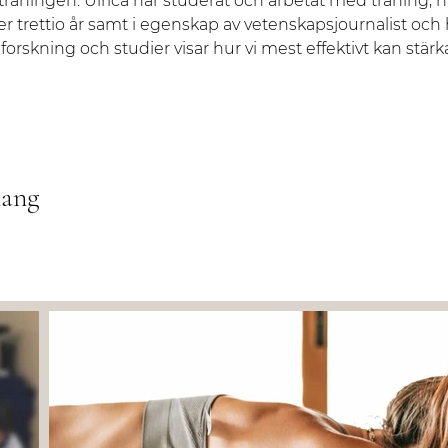
 träningen. Ulrica har studerat och arbetat med träning, h
r trettio år samt i egenskap av vetenskapsjournalist och h
 forskning och studier visar hur vi mest effektivt kan stärk
mang