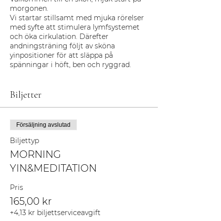
morgonen.
Vi startar stillsamt med mjuka rörelser
med syfte att stimulera lymfsystemet
och öka cirkulation. Därefter
andningsträning följt av sköna
yinpositioner för att släppa på
spänningar i höft, ben och ryggrad.
Klassen avslutas med en liggande
meditation i yoga nidra.
Du behöver en matta, en filt och gärna
Biljetter
en kudde/bolster.
Bästa starten på dagen i december.
Försäljning avslutad
Biljettyp
Välkommen!
/Ulrica
MORNING
YIN&MEDITATION
Pris
165,00 kr
+4,13 kr biljettserviceavgift