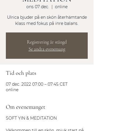
ons 07 dec.
  |  
online
Ulrica bjuder på en skön återhämtande
Registrering är stängd
Se andra evenemang
Tid och plats
07 dec. 2022 07:00 – 07:45 CET
online
Om evenemanget
SOFT YIN & MEDITATION
Välkommen till en skön, mjuk start på