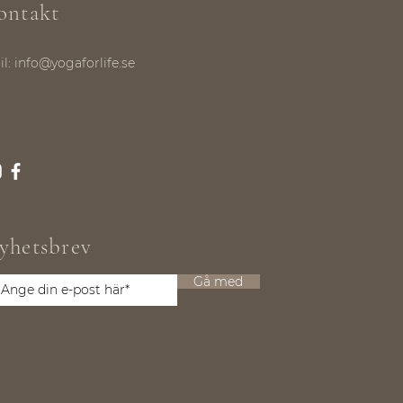
ontakt
il:
info@yogaforlife.se
yhetsbrev
Gå med