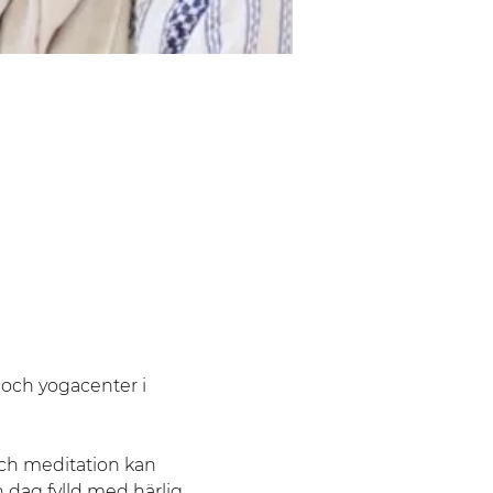
och yogacenter i 
ch meditation kan 
n dag fylld med härlig 