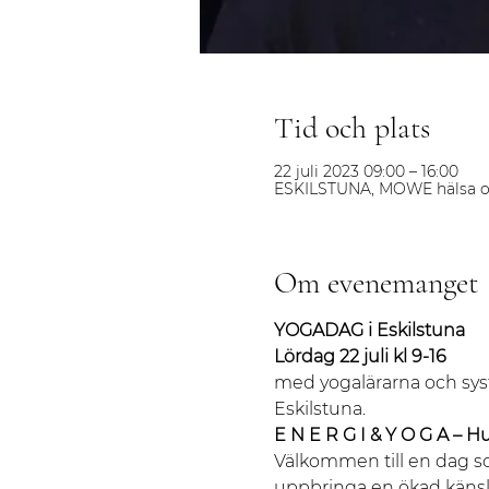
Tid och plats
22 juli 2023 09:00 – 16:00
ESKILSTUNA, MOWE hälsa o
Om evenemanget
YOGADAG i Eskilstuna 
Lördag 22 juli kl 9-16 
med yogalärarna och sys
Eskilstuna.
E N E R G I & Y O G A – 
Välkommen till en dag s
uppbringa en ökad känsla 