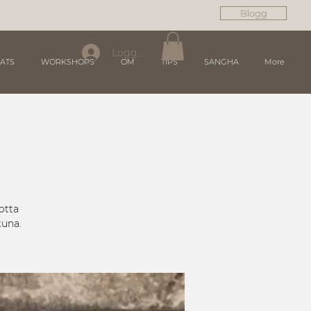
Blogg
Logga in
ATS
WORKSHOPS
OM
TIPS
SANGHA
More
otta
tuna.