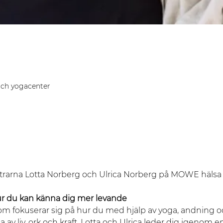
ch yogacenter
trarna Lotta Norberg och Ulrica Norberg på MOWE hälsa 
Hur du kan känna dig mer levande
om fokuserar sig på hur du med hjälp av yoga, andning o
av liv, ork och kraft. Lotta och Ulrica leder dig igenom e