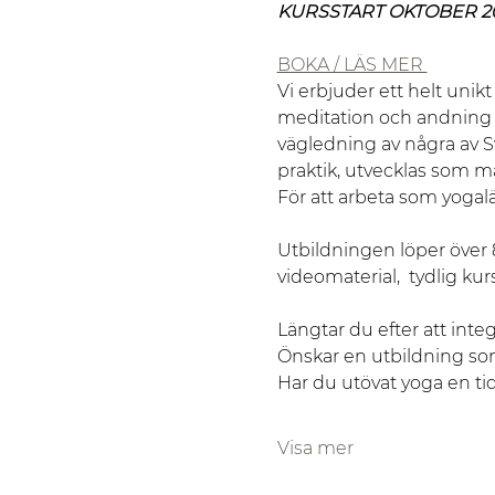
KURSSTART OKTOBER 20
BOKA / LÄS MER 
Vi erbjuder ett helt unik
meditation och andning fö
vägledning av några av S
praktik, utvecklas som m
För att arbeta som yogalä
Utbildningen löper över 8
videomaterial,  tydlig ku
Längtar du efter att integ
Önskar en utbildning som
Har du utövat yoga en ti
Visa mer