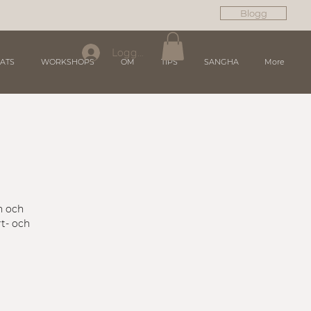
Blogg
Logga in
ATS
WORKSHOPS
OM
TIPS
SANGHA
More
n och
rt- och