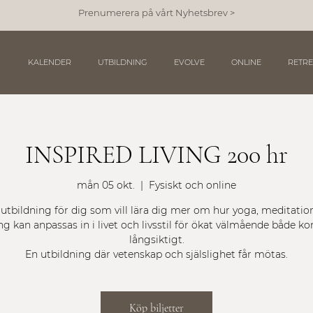
Prenumerera på vårt Nyhetsbrev >
KALENDER
UTBILDNING
EVOLVE
ONLINE
RETRE
INSPIRED LIVING 200 hr
mån 05 okt.
  |  
Fysiskt och online
utbildning för dig som vill lära dig mer om hur yoga, meditatio
g kan anpassas in i livet och livsstil för ökat välmående både ko
långsiktigt.
En utbildning där vetenskap och själslighet får mötas.
Köp biljetter