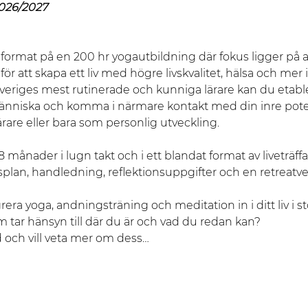
26/2027
t format på en 200 hr yogautbildning där fokus ligger på at
r att skapa ett liv med högre livskvalitet, hälsa och mer i
veriges mest rutinerade och kunniga lärare kan du etable
änniska och komma i närmare kontakt med din inre poten
rare eller bara som personlig utveckling.
 månader i lugn takt och i ett blandat format av liveträff
rsplan, handledning, reflektionsuppgifter och en retreatve
rera yoga, andningsträning och meditation in i ditt liv i s
 tar hänsyn till där du är och vad du redan kan? 
d och vill veta mer om dess…