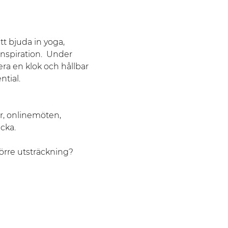
t bjuda in yoga, 
nspiration.  Under 
ra en klok och hållbar 
tial. 
ar, onlinemöten, 
cka.
törre utsträckning? 