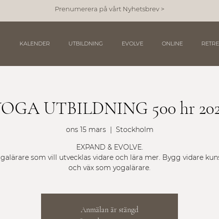
Prenumerera på vårt Nyhetsbrev >
KALENDER
UTBILDNING
EVOLVE
ONLINE
RETRE
OGA UTBILDNING 500 hr 20
ons 15 mars
  |  
Stockholm
EXPAND & EVOLVE.
galärare som vill utvecklas vidare och lära mer. Bygg vidare ku
och väx som yogalärare.
Anmälan är stängd