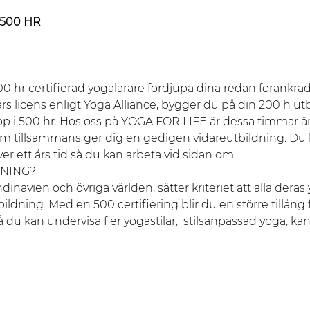
500 HR
 hr certifierad yogalärare fördjupa dina redan förankrad
ars licens enligt Yoga Alliance, bygger du på din 200 h u
p i 500 hr. Hos oss på YOGA FOR LIFE är dessa timmar 
om tillsammans ger dig en gedigen vidareutbildning. Du 
er ett års tid så du kan arbeta vid sidan om.
NING?

ndinavien och övriga världen, sätter kriteriet att alla dera
bildning. Med en 500 certifiering blir du en större tillång f
u kan undervisa fler yogastilar,  stilsanpassad yoga, ka
…