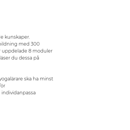
e kunskaper.  

tbildning med 300 
är uppdelade 8 moduler 
läser du dessa på 
s yogalärare ska ha minst 
ör 
n individanpassa 