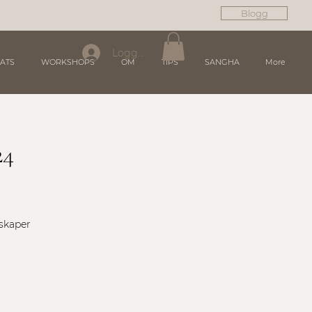
Blogg
Logga in
ATS
WORKSHOPS
OM
TIPS
SANGHA
More
24
nskaper