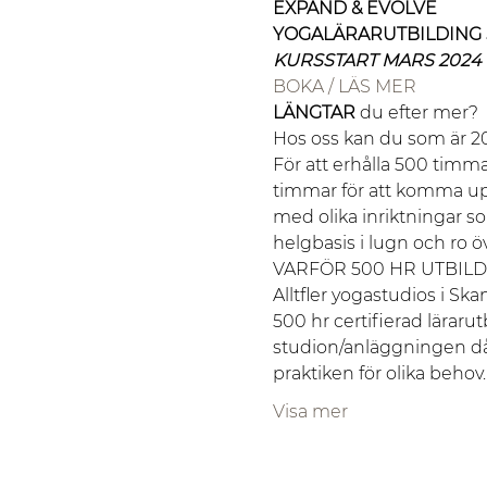
EXPAND & EVOLVE 
YOGALÄRARUTBILDING 
KURSSTART MARS 2024
BOKA / LÄS MER
LÄNGTAR
 du efter mer? 

Hos oss kan du som är 200
För att erhålla 500 timm
timmar för att komma up
med olika inriktningar s
helgbasis i lugn och ro öv
VARFÖR 500 HR UTBILD
Alltfler yogastudios i Ska
500 hr certifierad lärarut
studion/anläggningen då d
praktiken för olika behov
Visa mer